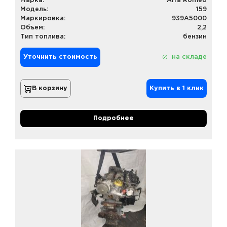
Марка:
Alfa Romeo
Модель:
159
Маркировка:
939A5000
Объем:
2,2
Тип топлива:
бензин
Уточнить стоимость
на складе
В корзину
Купить в 1 клик
Подробнее