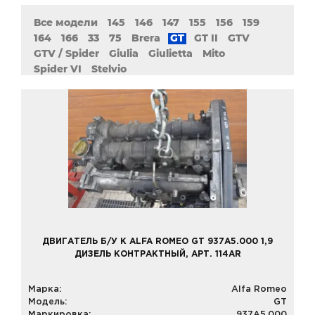
Все модели
145
146
147
155
156
159
164
166
33
75
Brera
GT
GT II
GTV
GTV / Spider
Giulia
Giulietta
Mito
Spider VI
Stelvio
ДВИГАТЕЛЬ Б/У К ALFA ROMEO GT 937A5.000 1,9
ДИЗЕЛЬ КОНТРАКТНЫЙ, АРТ. 114AR
Марка:
Alfa Romeo
Модель:
GT
Маркировка:
937A5.000