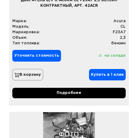
ДВИГАТЕЛЬ Б/У К ACURA CL F23A7 2,3 БЕНЗИН
КОНТРАКТНЫЙ, АРТ. 42ACR
Марка:
Acura
Модель:
CL
Маркировка:
F23A7
Объем:
2,3
Тип топлива:
бензин
Уточнить стоимость
на складе
В корзину
Купить в 1 клик
Подробнее