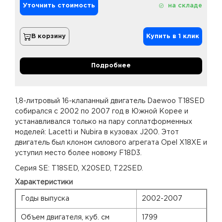
Уточнить стоимость
на складе
В корзину
Купить в 1 клик
Подробнее
1,8-литровый 16-клапанный двигатель Daewoo T18SED
собирался с 2002 по 2007 год в Южной Корее и
устанавливался только на пару соплатформенных
моделей: Lacetti и Nubira в кузовах J200. Этот
двигатель был клоном силового агрегата
Opel X18XE
и
уступил место более новому
F18D3
.
Серия SE: T18SED,
X20SED
,
T22SED
.
Характеристики
Годы выпуска
2002-2007
Объем двигателя, куб. см
1799