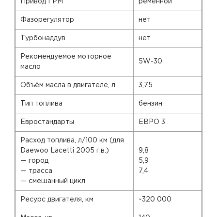
Привод ГРМ
ременной
Фазорегулятор
нет
Турбонаддув
нет
Рекомендуемое моторное
5W-30
масло
Объём масла в двигателе, л
3,75
Тип топлива
бензин
Евростандарты
ЕВРО 3
Расход топлива, л/100 км (для
Daewoo Lacetti 2005 г.в.)
9,8
— город
5,9
— трасса
7,4
— смешанный цикл
Ресурс двигателя, км
~320 000