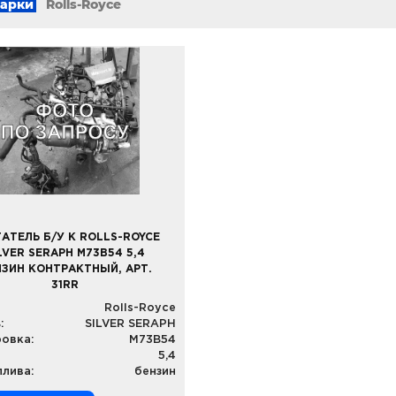
марки
Rolls-Royce
АТЕЛЬ Б/У К ROLLS-ROYCE
LVER SERAPH M73B54 5,4
НЗИН КОНТРАКТНЫЙ, АРТ.
31RR
Rolls-Royce
:
SILVER SERAPH
овка:
M73B54
5,4
плива:
бензин