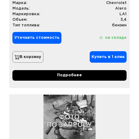
Марка:
Chevrolet
Модель:
Alero
Маркировка:
LA1
Объем:
3,4
Тип топлива:
бензин
Уточнить стоимость
на складе
В корзину
Купить в 1 клик
Подробнее