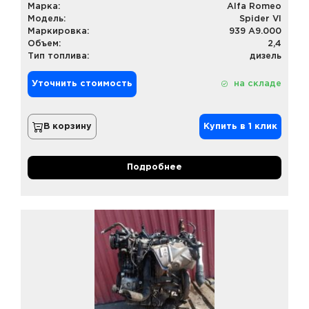
Марка:
Alfa Romeo
Модель:
Spider VI
Маркировка:
939 A9.000
Объем:
2,4
Тип топлива:
дизель
Уточнить стоимость
на складе
В корзину
Купить в 1 клик
Подробнее