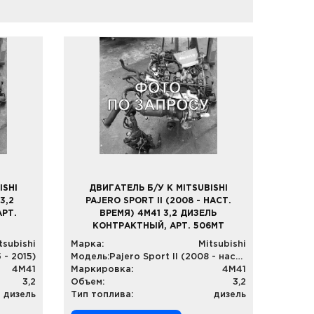
ISHI
ДВИГАТЕЛЬ Б/У К MITSUBISHI
3,2
PAJERO SPORT II (2008 - НАСТ.
РТ.
ВРЕМЯ) 4M41 3,2 ДИЗЕЛЬ
КОНТРАКТНЫЙ, АРТ. 506MT
tsubishi
Марка:
Mitsubishi
 - 2015)
Модель:
Pajero Sport II (2008 - наст. время)
4M41
Маркировка:
4M41
3,2
Объем:
3,2
дизель
Тип топлива:
дизель