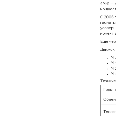
4М41 — 
мощность
С 2006 
геометр
усоверше
момент 
Еще чер
Движок 
Mit
Mit
Mit
Mi
Техниче
Годы п
Объем,
Топлив