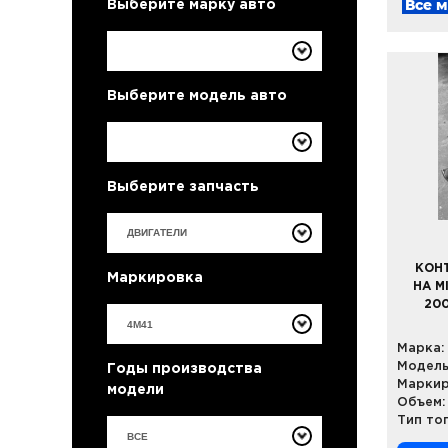
Все 
Выберите марку авто
Выберите модель авто
Выберите запчасть
КОН
Маркировка
НА M
200
Марка:
Модель
Годы производства
Маркир
модели
Объем:
Тип то
ВСЕ