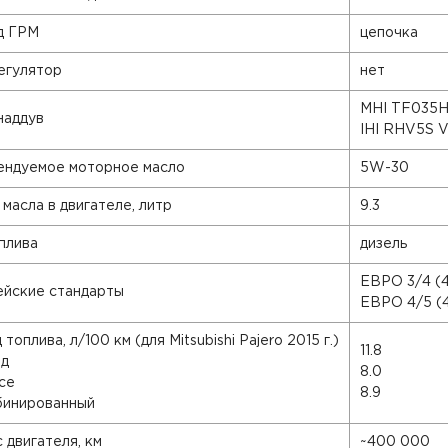
д ГРМ
цепочка
егулятор
нет
MHI TF035H
наддув
IHI RHV5S 
ендуемое моторное масло
5W-30
масла в двигателе, литр
9.3
плива
дизель
ЕВРО 3/4 (4
ейские стандарты
ЕВРО 4/5 (
топлива, л/100 км (для Mitsubishi Pajero 2015 г.)
11.8
од
8.0
се
8.9
бинированный
 двигателя, км
~400 000