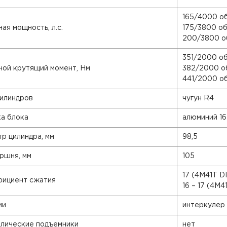
165/4000 об
ая мощность, л.с.
175/3800 об
200/3800 об
351/2000 об
ой крутящий момент, Нм
382/2000 о
441/2000 об
илиндров
чугун R4
а блока
алюминий 16
р цилиндра, мм
98,5
ршня, мм
105
17 (4M41T DI
ициент сжатия
16 – 17 (4М4
ии
интеркулер
лические подъемники
нет