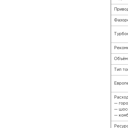
Приво
Фазор
Турбо
Реком
Объём 
Тип то
Европ
Расход 
— гор
— шос
— ком
Ресурс