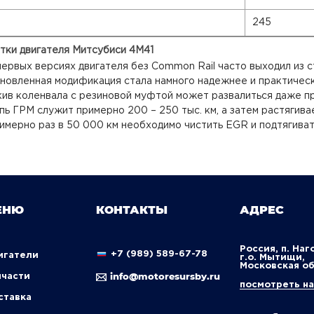
245
тки двигателя Митсубиси 4М41
первых версиях двигателя без Common Rail часто выходил из 
новленная модификация стала намного надежнее и практическ
ив коленвала с резиновой муфтой может развалиться даже п
пь ГРМ служит примерно 200 – 250 тыс. км, а затем растягивае
имерно раз в 50 000 км необходимо чистить EGR и подтягиват
ЕНЮ
КОНТАКТЫ
АДРЕС
Россия, п. Наг
+7 (989) 589-67-78
вигатели
г.о. Мытищи,
Московская о
info@motoresursby.ru
пчасти
посмотреть на
оставка