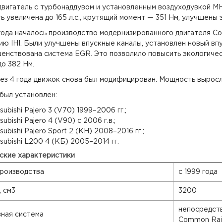
двигатель с турбонаддувом и установленным воздуходувкой M
 увеличена до 165 л.с., крутящий момент — 351 Нм, улучшены 
года началось производство модернизированного двигателя C
ию IHI. Были улучшены впускные каналы, установлен новый вп
нствована система EGR. Это позволило повысить экологически
до 382 Нм.
ез 4 года движок снова был модифицирован. Мощность выросла 
был установлен:
subishi Pajero 3 (V70) 1999–2006 гг.;
subishi Pajero 4 (V90) с 2006 г.в.;
subishi Pajero Sport 2 (KH) 2008–2016 гг.;
tsubishi L200 4 (КБ) 2005–2014 гг.
ские характеристики
роизводства
с 1999 года
 см3
3200
непосредст
ная система
Common Rail