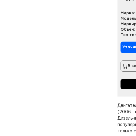
Марка:
Модель
Маркир
Объем:
Тип то
Уточн
В к
Двигател
(2006 - 
Дизельны
популяр
только 