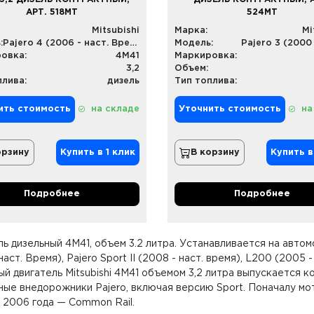
АРТ. 518MT
524MT
Mitsubishi
Марка:
Mi
:
Pajero 4 (2006 - наст. Время)
Модель:
Pajero 3 (2000
овка:
4M41
Маркировка:
3,2
Объем:
плива:
дизель
Тип топлива:
ить стоимость
на складе
Уточнить стоимость
на
орзину
Купить в 1 клик
В корзину
Купить в
Подробнее
Подробнее
ь дизельный 4M41, объем 3.2 литра. Устанавливается на автомоб
наст. Время), Pajero Sport II (2008 - наст. время), L200 (2005 -
й двигатель Mitsubishi 4M41 объемом 3,2 литра выпускается к
ные внедорожники Pajero, включая версию Sport. Поначалу м
с 2006 года — Common Rail.