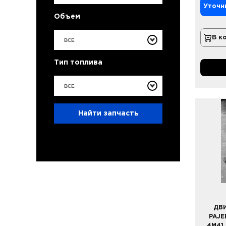
Уточн
Объем
В к
ВСЕ
Тип топлива
ВСЕ
Найти запчасть
ДВИ
PAJE
4M41