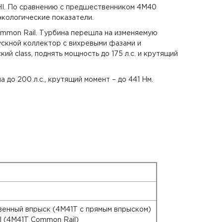
HI. По сравнению с предшественником 4М40
экологические показатели.
ommon Rail. Турбина перешла на изменяемую
ускной коллектор с вихревыми фазами и
й class, поднять мощность до 175 л.с. и крутящий
до 200 л.с., крутящий момент – до 441 Нм.
венный впрыск (4M41T с прямым впрыском)
 (4M41T Common Rail)