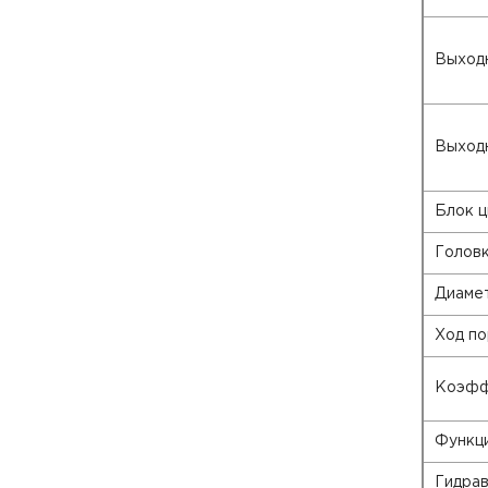
Выходн
Выходн
Блок ц
Головк
Диамет
Ход по
Коэфф
Функц
Гидрав