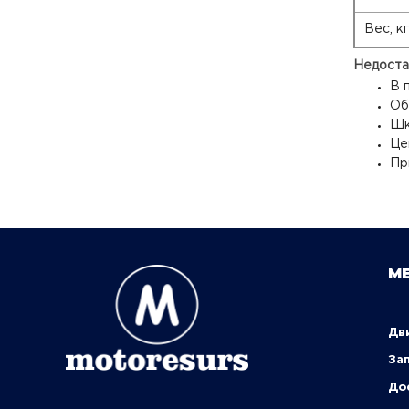
Вес, кг
Недоста
В 
Об
Шк
Це
Пр
М
Д
За
Д