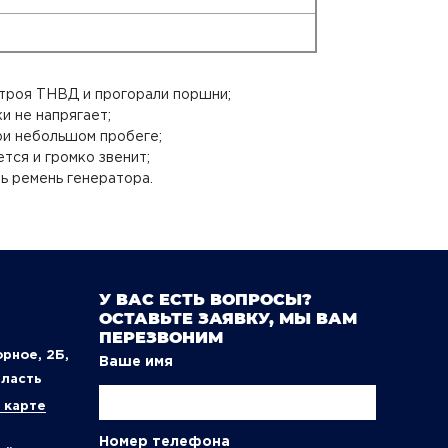
строя ТНВД и прогорали поршни;
и не напрягает;
ри небольшом пробеге;
тся и громко звенит;
ь ремень генератора.
У ВАС ЕСТЬ ВОПРОСЫ?
ОСТАВЬТЕ ЗАЯВКУ, МЫ ВАМ
ПЕРЕЗВОНИМ
орное, 2Б,
Ваше имя
бласть
 карте
Номер телефона