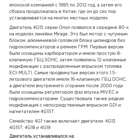
японской компанией с 1985 по 2012 год, а затем его
сборка продолжалась в Китае, где он до сих пор
устанавливается на многих местных моделях.
Двигатель 4G15 серии Orion появился в середине 80-х
на моделях линейки Mirage. Это был мотор с чугунным
блоком, алюминиевой головкой блока цилиндров без
гидрокомпенсаторов и ремнем ГРМ. Первые версии
были оснащены карбюратором и имели простую 8-
клапанную ГБЦ SOHC, затем появились 12-клапанные
модификации с распределенным впрыском топлива
ECI-MULTI. Самые продвинутые версии этого 1.5-
литрового двигателя имели 16-клапанную ГБЦ DOHC,
а двигатели внутреннего сгорания после 2000 года
были оснащены регулятором фаз впуска MIVEC и
гидрокомпенсаторами. Существовала также редкая
модификация с непосредственным впрыском GDI и
нагнетателем 4G15T.
Семейство 4G1 также включает двигатели:
4G13
,
4G15T
,
4G18
и
4G19
.
Двигатель устанавливался на: