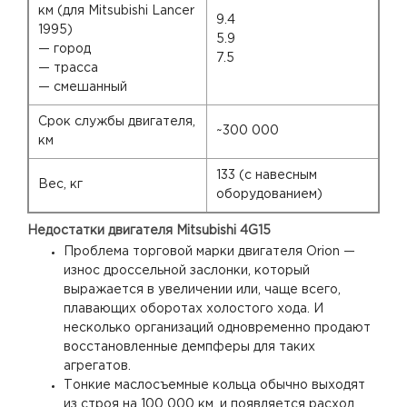
км (для Mitsubishi Lancer
9.4
1995)
5.9
— город
7.5
— трасса
— смешанный
Срок службы двигателя,
~300 000
км
133 (с навесным
Вес, кг
оборудованием)
Недостатки двигателя Mitsubishi 4G15
Проблема торговой марки двигателя Orion —
износ дроссельной заслонки, который
выражается в увеличении или, чаще всего,
плавающих оборотах холостого хода. И
несколько организаций одновременно продают
восстановленные демпферы для таких
агрегатов.
Тонкие маслосъемные кольца обычно выходят
из строя на 100 000 км, и появляется расход