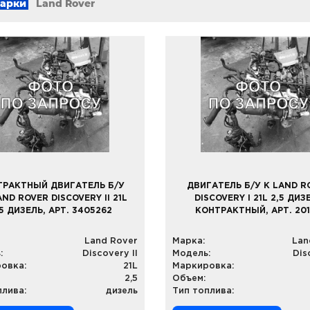
марки
Land Rover
ТРАКТНЫЙ ДВИГАТЕЛЬ Б/У
ДВИГАТЕЛЬ Б/У К LAND R
AND ROVER DISCOVERY II 21L
DISCOVERY I 21L 2,5 ДИЗ
.5 ДИЗЕЛЬ, АРТ. 3405262
КОНТРАКТНЫЙ, АРТ. 20
Land Rover
Марка:
Lan
:
Discovery II
Модель:
Dis
овка:
21L
Маркировка:
2,5
Объем:
плива:
дизель
Тип топлива: