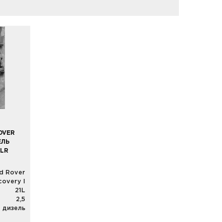
OVER
ЕЛЬ
1LR
d Rover
covery I
21L
2,5
дизель