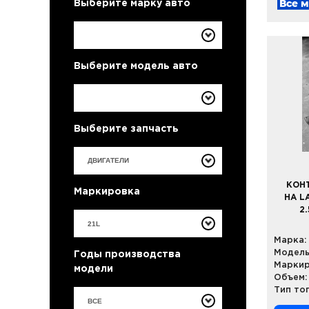
Все 
Выберите марку авто
Выберите модель авто
Выберите запчасть
КОН
Маркировка
НА L
2
Марка:
Модель
Годы производства
Маркир
модели
Объем:
Тип то
ВСЕ