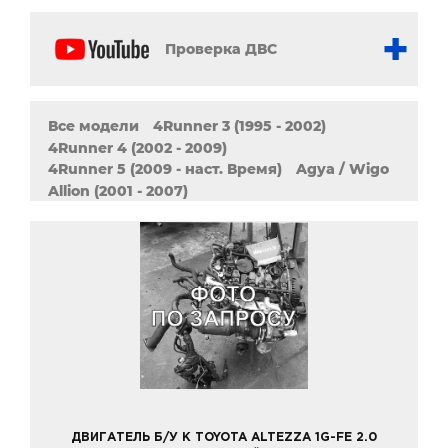
Проверка ДВС
Все модели
4Runner 3 (1995 - 2002)
4Runner 4 (2002 - 2009)
4Runner 5 (2009 - наст. Время)
Agya / Wigo
Allion (2001 - 2007)
Allion 2 (2007 - наст. Время)
Alphard
Altezza
Aqua
Aristo
Aurion
Auris (2006 - 2013)
Auris 2 (2012 - наст. Время)
Avalon
Avanza
Avensis (1997 - 2003)
Avensis 2 (2003 - 2008)
Avensis 3 (2008 - наст. Время)
Avensis Verso
Aygo
Belta
Brevis
Caldina
Cami
Camry XV10 (1990 - 2001)
Camry XV20 (1996 - 2001)
Camry XV30 (2001 - 2006)
Camry XV40 (2006 - 2012)
ДВИГАТЕЛЬ Б/У К TOYOTA ALTEZZA 1G-FE 2.0