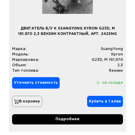
ДВИГАТЕЛЬ Б/У К SSANGYONG KYRON G23D, M
161.970 2,3 БЕНЗИН КОНТРАКТНЫЙ, АРТ. 242SNG
Марка:
SsangYong
Модель:
Kyron
Маркировка:
G23D, M 161.970
Объем:
2,3
Тип топлива:
бензин
Уточнить стоимость
на складе
В корзину
Купить в 1 клик
Подробнее