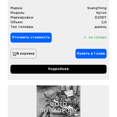
Марка:
SsangYong
Модель:
Kyron
Маркировка:
D20DT
Объем:
2,0
Тип топлива:
дизель
Уточнить стоимость
на складе
В корзину
Купить в 1 клик
Подробнее