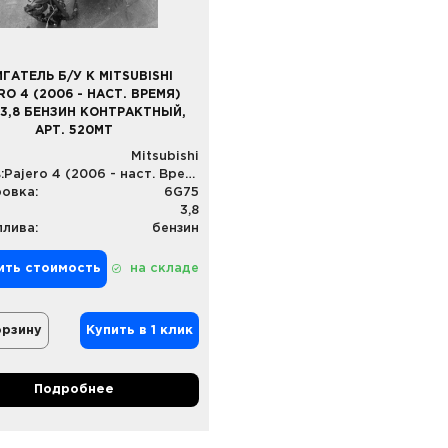
ГАТЕЛЬ Б/У К MITSUBISHI
RO 4 (2006 - НАСТ. ВРЕМЯ)
 3,8 БЕНЗИН КОНТРАКТНЫЙ,
АРТ. 520MT
Mitsubishi
:
Pajero 4 (2006 - наст. Время)
овка:
6G75
3,8
плива:
бензин
ить стоимость
на складе
орзину
Купить в 1 клик
Подробнее