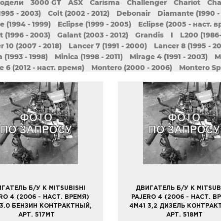
модели
3000 GT
ASX
Carisma
Challenger
Chariot
Cha
1995 - 2003)
Colt (2002 - 2012)
Debonair
Diamante (1990 -
e (1994 - 1999)
Eclipse (1999 - 2005)
Eclipse (2005 - наст. 
t (1996 - 2003)
Galant (2003 - 2012)
Grandis
I
L200 (1986
r 10 (2007 - 2018)
Lancer 7 (1991 - 2000)
Lancer 8 (1995 - 2
 (1993 - 1998)
Minica (1998 - 2011)
Mirage 4 (1991 - 2003)
M
e 6 (2012 - наст. время)
Montero (2000 - 2006)
Montero Spo
nder (2012 - наст. время)
Outlander XL (2005 - 2012)
Pajer
o 4 (2006 - наст. Время)
Pajero Junior
Pajero Mini (1994 - 1
 Pinin (1999 - 2005)
Pajero Sport (1998 - 2009)
Pajero Sport
 Runner (1991 - 1999)
Space Runner II (1999 - 2002)
Space 
 Wagon III (1998 - 2004)
Toppo
eK
ГАТЕЛЬ Б/У К MITSUBISHI
ДВИГАТЕЛЬ Б/У К MITSUB
RO 4 (2006 - НАСТ. ВРЕМЯ)
PAJERO 4 (2006 - НАСТ. В
 3.0 БЕНЗИН КОНТРАКТНЫЙ,
4M41 3,2 ДИЗЕЛЬ КОНТРАК
АРТ. 517MT
АРТ. 518MT