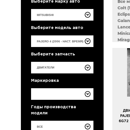
Все 
Выберите марку авто
Colt (
Eclips
Galan
Lance
Выберите модель авто
Minica
Mirag
Outla
Pajer
Выберите запчасть
Pajero
Space
Space
Маркировка
Годы производства
ДВИ
модели
PAJE
6G72
ВСЕ