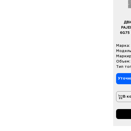
ДВИ
PAJE
6G75
Марка:
Модель
Маркир
Объем:
Тип то
Уточн
В к