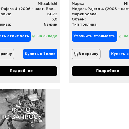
Mitsubishi
Марка:
Mi
:
Pajero 4 (2006 - наст. Время)
Модель:
овка:
6G72
Маркировка:
3,0
Объем:
плива:
бензин
Тип топлива:
ить стоимость
на складе
Уточнить стоимость
на
орзину
Купить в 1 клик
В корзину
Купить в
Подробнее
Подробнее