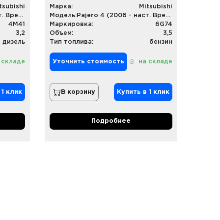
tsubishi
Марка:
Mitsubishi
Pajero 4 (2006 - наст. Время)
Модель:
Pajero 4 (2006 - наст. Время)
4M41
Маркировка:
6G74
3,2
Объем:
3,5
дизель
Тип топлива:
бензин
 складе
Уточнить стоимость
на складе
 1 клик
В корзину
Купить в 1 клик
Подробнее