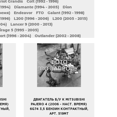
riot Grandis
Colt (1992 - 1996)
 1994)
Diamante (1994 - 2005)
Dion
время)
Endeavor
FTO
Galant (1992 - 1998)
-1996)
L200 (1996 - 2006)
L200 (2005 - 2015)
004)
Lancer 9 (2000 - 2013)
irage 5 (1995 - 2005)
rt (1996 - 2004)
Outlander (2002 - 2008)
o 2 (1990 - 2004)
Pajero 3 (2000 - 2006)
998)
Pajero Mini II (1998 - 2012)
 II (2008 - наст. время)
Pajero iO
Sigma
Star
Space Wagon II (1991 - 2000)
ISHI
ДВИГАТЕЛЬ Б/У К MITSUBISHI
РЕМЯ)
PAJERO 4 (2006 - НАСТ. ВРЕМЯ)
ТНЫЙ,
6G74 3,5 БЕНЗИН КОНТРАКТНЫЙ,
АРТ. 519MT