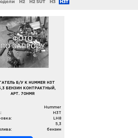
модели
H2
H2 SUT
H3
H3T
ГАТЕЛЬ Б/У К HUMMER H3T
5,3 БЕНЗИН КОНТРАКТНЫЙ,
АРТ. 70HMR
Hummer
:
H3T
овка:
LH8
5,3
плива:
бензин