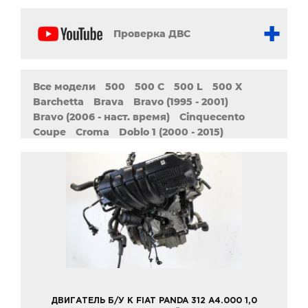
Проверка ДВС
Все модели
500
500 C
500 L
500 X
Barchetta
Brava
Bravo (1995 - 2001)
Bravo (2006 - наст. время)
Cinquecento
Coupe
Croma
Doblo 1 (2000 - 2015)
Doblo 2 (2009 - наст. Время)
Duna
Fiorino
Freemont
Grande
MAREA
Multipla
Palio
Panda
Punto (1993 - 2000)
Punto (1999 - 2009)
Punto (2005 - наст. время)
Sedici
Seicento
Siena
Stilo
Strada
Tempra
Ulysse
Uno (2000 - 2010)
Uno (2010 - наст. время)
ДВИГАТЕЛЬ Б/У К FIAT PANDA 312 A4.000 1,0