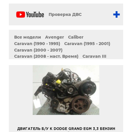
Проверка ДВС
Все модели
Avenger
Caliber
Caravan (1990 - 1995)
Caravan (1995 - 2001)
Caravan (2000 - 2007)
Caravan (2008 - наст. Время)
Caravan III
Challenger
Charger
Dakota
Dart
Durango
Grand
Intrepid
Journey
Magnum
Neon
Nitro
Ram (1990 - 2003)
Ram (2001 - 2009)
Ram (2005 - наст. время)
Ram (2008 - 2018)
Stratus
Viper (1991 - 2002)
Viper (2002 - 2010)
Viper (2007 - 2010)
ДВИГАТЕЛЬ Б/У К DODGE GRAND EGM 3,3 БЕНЗИН