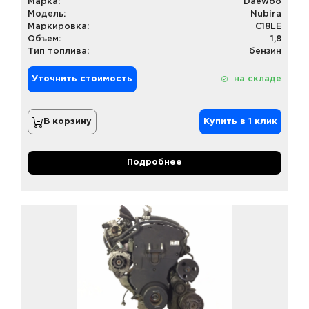
Марка:
Daewoo
Модель:
Nubira
Маркировка:
C18LE
Объем:
1,8
Тип топлива:
бензин
Уточнить стоимость
на складе
В корзину
Купить в 1 клик
Подробнее