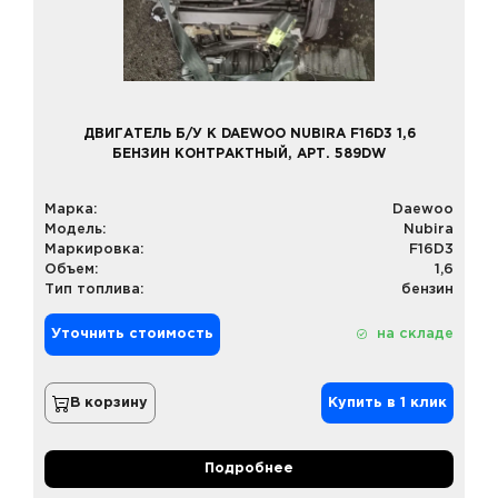
ДВИГАТЕЛЬ Б/У К DAEWOO NUBIRA F16D3 1,6
БЕНЗИН КОНТРАКТНЫЙ, АРТ. 589DW
Марка:
Daewoo
Модель:
Nubira
Маркировка:
F16D3
Объем:
1,6
Тип топлива:
бензин
Уточнить стоимость
на складе
В корзину
Купить в 1 клик
Подробнее