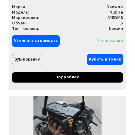
Марка:
Daewoo
Модель:
Nubira
Маркировка:
A15DMS
Объем:
1,5
Тип топлива:
бензин
Уточнить стоимость
на складе
В корзину
Купить в 1 клик
Подробнее