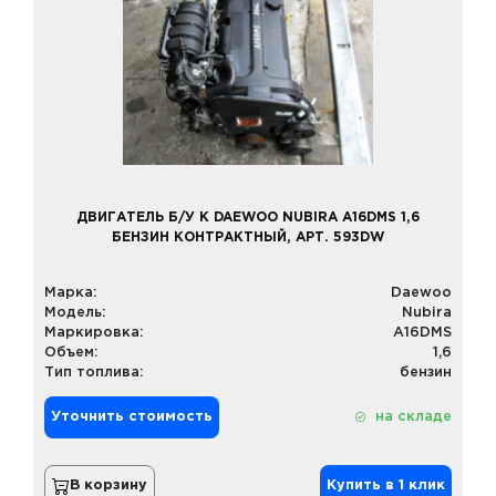
ДВИГАТЕЛЬ Б/У К DAEWOO NUBIRA A16DMS 1,6
БЕНЗИН КОНТРАКТНЫЙ, АРТ. 593DW
Марка:
Daewoo
Модель:
Nubira
Маркировка:
A16DMS
Объем:
1,6
Тип топлива:
бензин
Уточнить стоимость
на складе
В корзину
Купить в 1 клик