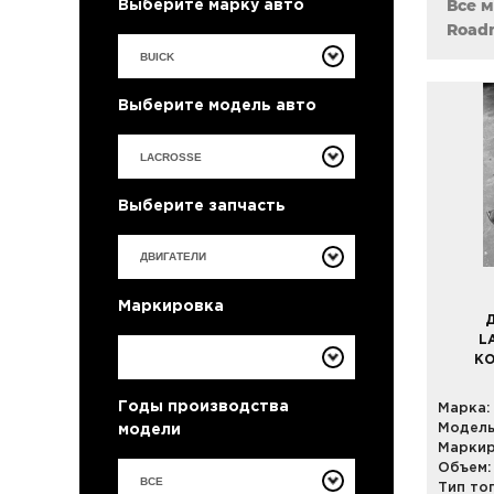
Все 
Выберите марку авто
Road
Выберите модель авто
Выберите запчасть
Маркировка
Д
L
КО
Годы производства
Марка:
Модель
модели
Маркир
Объем:
ВСЕ
Тип то