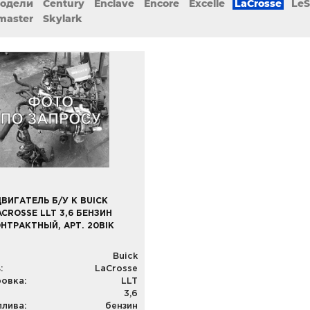
модели
Century
Enclave
Encore
Excelle
LaCrosse
LeS
master
Skylark
ВИГАТЕЛЬ Б/У К BUICK
ACROSSE LLT 3,6 БЕНЗИН
НТРАКТНЫЙ, АРТ. 20BIK
Buick
:
LaCrosse
овка:
LLT
3,6
плива:
бензин