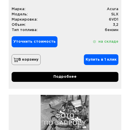
Марка:
Acura
Модель:
SLX
Маркировка:
6VD1
Объем:
3,2
Тип топлива:
бензин
Уточнить стоимость
на складе
В корзину
Купить в 1 клик
Подробнее