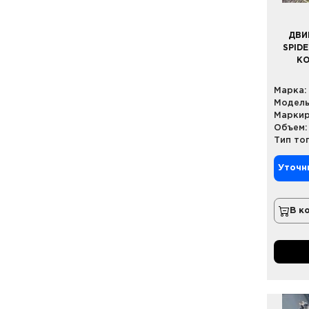
ДВИ
SPIDE
КО
Марка:
Модель
Маркир
Объем:
Тип то
Уточн
В к