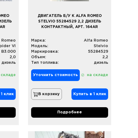
OMEO
ДВИГАТЕЛЬ Б/У К ALFA ROMEO
ДИЗЕЛЬ
STELVIO 55284529 2,2 ДИЗЕЛЬ
5AR
КОНТРАКТНЫЙ, АРТ. 164AR
a Romeo
Марка:
Alfa Romeo
pider VI
Модель:
Stelvio
 B3.000
Маркировка:
55284529
2,0
Объем:
2,2
дизель
Тип топлива:
дизель
 складе
Уточнить стоимость
на складе
 1 клик
В корзину
Купить в 1 клик
Подробнее