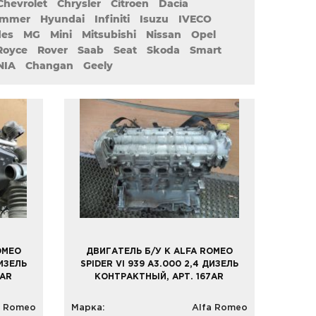
Chevrolet
Chrysler
Citroen
Dacia
mmer
Hyundai
Infiniti
Isuzu
IVECO
des
MG
Mini
Mitsubishi
Nissan
Opel
-Royce
Rover
Saab
Seat
Skoda
Smart
NIA
Changan
Geely
OMEO
ДВИГАТЕЛЬ Б/У К ALFA ROMEO
ДИЗЕЛЬ
SPIDER VI 939 A3.000 2,4 ДИЗЕЛЬ
8AR
КОНТРАКТНЫЙ, АРТ. 167AR
a Romeo
Марка:
Alfa Romeo