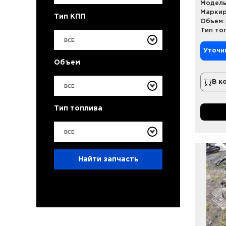
Модель
Маркир
Тип КПП
Объем:
Тип то
ВСЕ
Уточн
Объем
В к
ВСЕ
Тип топлива
ВСЕ
Найти запчасть