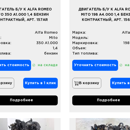
ГАТЕЛЬ Б/У К ALFA ROMEO
ДВИГАТЕЛЬ Б/У К ALFA R
TO 350 A1.000 1,4 БЕНЗИН
MITO 198 A4.000 1,4 БЕН
НТРАКТНЫЙ, АРТ. 157AR
КОНТРАКТНЫЙ, АРТ. 15
Alfa Romeo
Марка:
Alf
:
Mito
Модель:
овка:
350 A1.000
Маркировка:
198
1,4
Объем:
плива:
бензин
Тип топлива:
ить стоимость
на складе
Уточнить стоимость
на
орзину
Купить в 1 клик
В корзину
Купить в
Подробнее
Подробнее