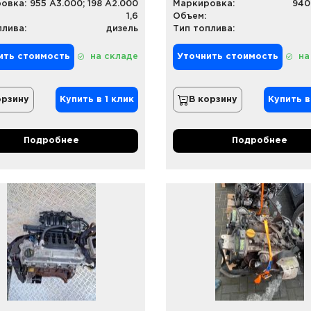
овка:
955 A3.000; 198 A2.000
Маркировка:
940
1,6
Объем:
плива:
дизель
Тип топлива:
ить стоимость
на складе
Уточнить стоимость
на
орзину
Купить в 1 клик
В корзину
Купить в
Подробнее
Подробнее