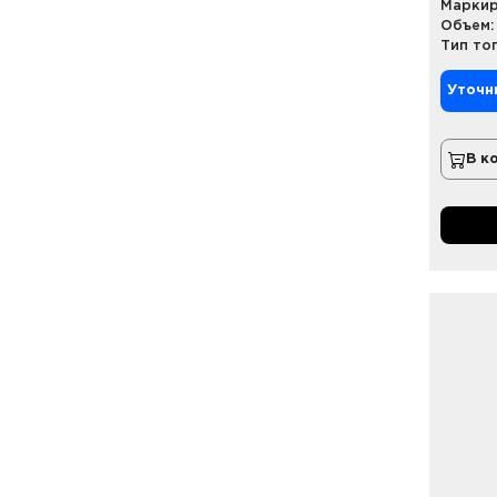
Маркир
Объем:
Тип то
Уточн
В к