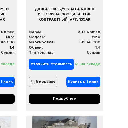
OMEO
ДВИГАТЕЛЬ Б/У К ALFA ROMEO
ЗИН
MITO 199 A6.000 1,4 БЕНЗИН
6AR
КОНТРАКТНЫЙ, АРТ. 155AR
a Romeo
Марка:
Alfa Romeo
Mito
Модель:
Mito
 A4.000
Маркировка:
199 A6.000
1,4
Объем:
1,4
бензин
Тип топлива:
бензин
 складе
Уточнить стоимость
на складе
 1 клик
В корзину
Купить в 1 клик
Подробнее