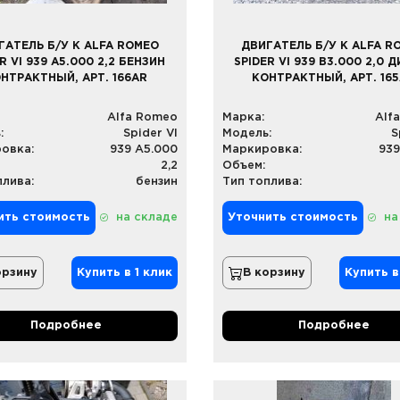
ГАТЕЛЬ Б/У К ALFA ROMEO
ДВИГАТЕЛЬ Б/У К ALFA R
R VI 939 A5.000 2,2 БЕНЗИН
SPIDER VI 939 B3.000 2,0 
НТРАКТНЫЙ, АРТ. 166AR
КОНТРАКТНЫЙ, АРТ. 16
Alfa Romeo
Марка:
Alf
:
Spider VI
Модель:
S
овка:
939 A5.000
Маркировка:
939
2,2
Объем:
плива:
бензин
Тип топлива:
ить стоимость
на складе
Уточнить стоимость
на
орзину
Купить в 1 клик
В корзину
Купить в
Подробнее
Подробнее