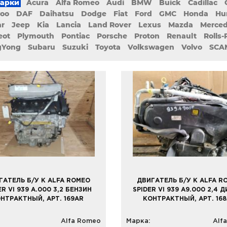
марки
Acura
Alfa Romeo
Audi
BMW
Buick
Cadillac
oo
DAF
Daihatsu
Dodge
Fiat
Ford
GMC
Honda
Hu
ar
Jeep
Kia
Lancia
Land Rover
Lexus
Mazda
Merce
eot
Plymouth
Pontiac
Porsche
Proton
Renault
Rolls
gYong
Subaru
Suzuki
Toyota
Volkswagen
Volvo
SCA
ГАТЕЛЬ Б/У К ALFA ROMEO
ДВИГАТЕЛЬ Б/У К ALFA R
ER VI 939 A.000 3,2 БЕНЗИН
SPIDER VI 939 A9.000 2,4 
НТРАКТНЫЙ, АРТ. 169AR
КОНТРАКТНЫЙ, АРТ. 16
Alfa Romeo
Марка:
Alf