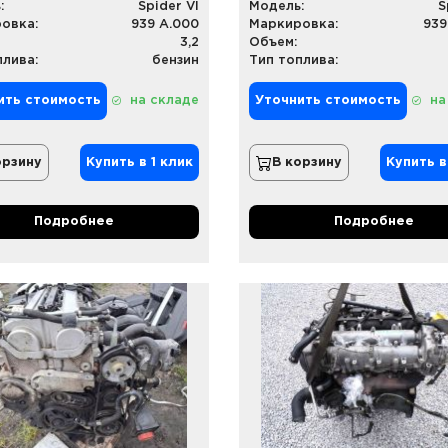
:
Spider VI
Модель:
S
овка:
939 A.000
Маркировка:
939
3,2
Объем:
плива:
бензин
Тип топлива:
ить стоимость
на складе
Уточнить стоимость
на
орзину
Купить в 1 клик
В корзину
Купить в
Подробнее
Подробнее