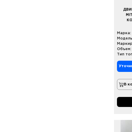
ДВИ
MI
КО
Марка:
Модель
Маркир
Объем:
Тип то
Уточн
В к