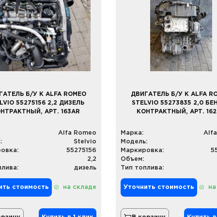
ГАТЕЛЬ Б/У К ALFA ROMEO
ДВИГАТЕЛЬ Б/У К ALFA R
LVIO 55275156 2,2 ДИЗЕЛЬ
STELVIO 55273835 2,0 БЕ
НТРАКТНЫЙ, АРТ. 163AR
КОНТРАКТНЫЙ, АРТ. 16
Alfa Romeo
Марка:
Alf
:
Stelvio
Модель:
овка:
55275156
Маркировка:
5
2,2
Объем:
плива:
дизель
Тип топлива:
ить стоимость
на складе
Уточнить стоимость
на