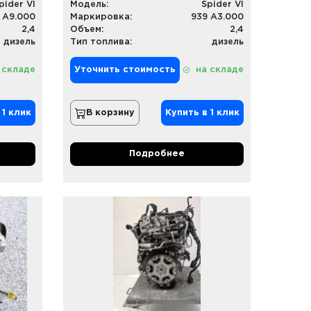
pider VI
Модель:
Spider VI
 A9.000
Маркировка:
939 A3.000
2,4
Объем:
2,4
дизель
Тип топлива:
дизель
 складе
Уточнить стоимость
на складе
 1 клик
В корзину
Купить в 1 клик
Подробнее