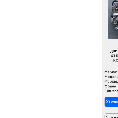
ДВИ
STE
КО
Марка:
Модель
Маркир
Объем:
Тип то
Уточн