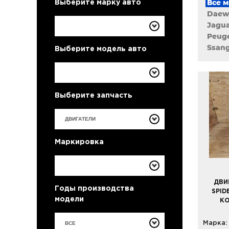
Все 
Выберите марку авто
Daew
Jagu
Peug
Ssan
Выберите модель авто
Выберите запчасть
Маркировка
ДВИ
Годы производства
SPID
модели
КО
ВСЕ
Марка: