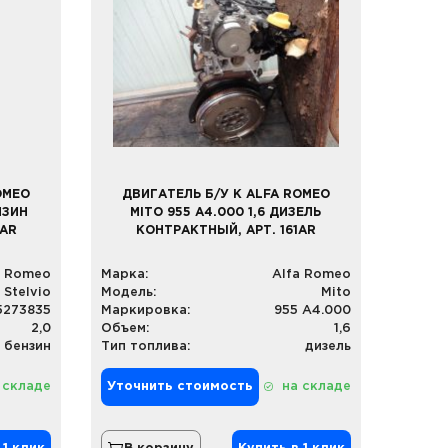
OMEO
ДВИГАТЕЛЬ Б/У К ALFA ROMEO
НЗИН
MITO 955 A4.000 1,6 ДИЗЕЛЬ
2AR
КОНТРАКТНЫЙ, АРТ. 161AR
a Romeo
Марка:
Alfa Romeo
Stelvio
Модель:
Mito
5273835
Маркировка:
955 A4.000
2,0
Объем:
1,6
бензин
Тип топлива:
дизель
 складе
Уточнить стоимость
на складе