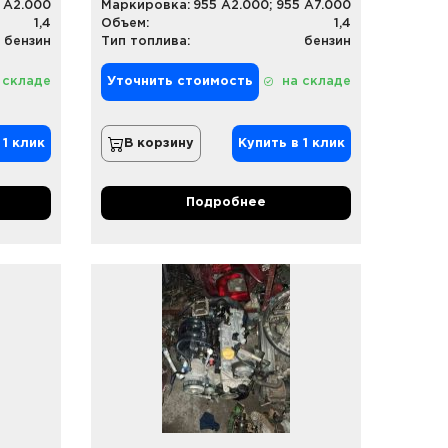
 A2.000
Маркировка:
955 A2.000; 955 A7.000
1,4
Объем:
1,4
бензин
Тип топлива:
бензин
 складе
Уточнить стоимость
на складе
 1 клик
В корзину
Купить в 1 клик
Подробнее