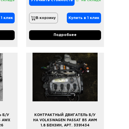
 складе
Уточнить стоимость
на складе
 1 клик
В корзину
Купить в 1 клик
Подробнее
 Б/У
КОНТРАКТНЫЙ ДВИГАТЕЛЬ Б/У
5 AWX
НА VOLKSWAGEN PASSAT B5 AWM
26
1.8 БЕНЗИН, АРТ. 3391434