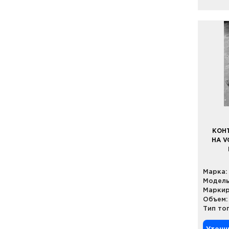
КОН
НА V
Марка:
Модель
Маркир
Объем:
Тип то