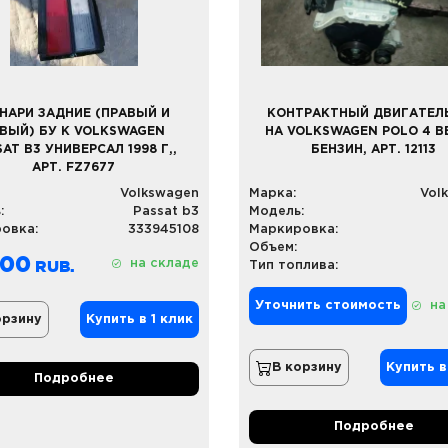
НАРИ ЗАДНИЕ (ПРАВЫЙ И
КОНТРАКТНЫЙ ДВИГАТЕЛЬ
ВЫЙ) БУ К VOLKSWAGEN
НА VOLKSWAGEN POLO 4 BB
SAT B3 УНИВЕРСАЛ 1998 Г,,
БЕНЗИН, АРТ. 12113
АРТ. FZ7677
Volkswagen
Марка:
Vol
:
Passat b3
Модель:
овка:
333945108
Маркировка:
Объем:
,00
на складе
Тип топлива:
Уточнить стоимость
на
орзину
Купить в 1 клик
В корзину
Купить в
Подробнее
Подробнее