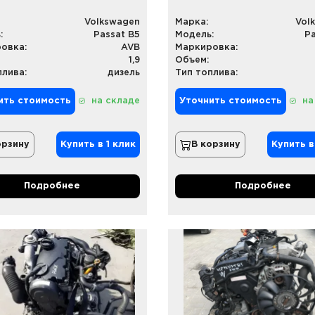
Volkswagen
Марка:
Vol
:
Passat B5
Модель:
Pa
овка:
AVB
Маркировка:
1,9
Объем:
плива:
дизель
Тип топлива:
ить стоимость
на складе
Уточнить стоимость
на
орзину
Купить в 1 клик
В корзину
Купить в
Подробнее
Подробнее