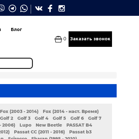
и
Блог
0
Заказать звонок
Fox (2003 - 2014)
Fox (2014 - наст. Время)
Golf 2
Golf 3
Golf 4
Golf 5
Golf 6
Golf 7
- 2006)
Lupo
New Beetle
PASSAT B4
2012)
Passat CC (2011 - 2016)
Passat b3
an
Scirocco
Sharan (1995 - 2010)