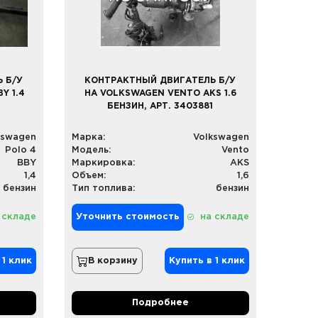
 Б/У
КОНТРАКТНЫЙ ДВИГАТЕЛЬ Б/У
Y 1.4
НА VOLKSWAGEN VENTO AKS 1.6
БЕНЗИН, АРТ. 3403881
kswagen
Марка:
Volkswagen
Polo 4
Модель:
Vento
BBY
Маркировка:
AKS
1,4
Объем:
1,6
бензин
Тип топлива:
бензин
 складе
Уточнить стоимость
на складе
 1 клик
В корзину
Купить в 1 клик
Подробнее