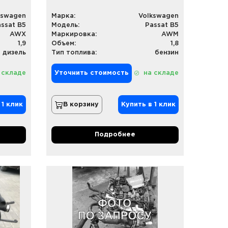
kswagen
Марка:
Volkswagen
ssat B5
Модель:
Passat B5
AWX
Маркировка:
AWM
1,9
Объем:
1,8
дизель
Тип топлива:
бензин
 складе
Уточнить стоимость
на складе
 1 клик
В корзину
Купить в 1 клик
Подробнее