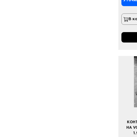
Уточн
В к
КОН
НА V
1