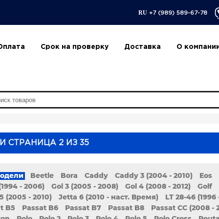
RU
+7 (989) 589-67-78
Оплата
Срок на проверку
Доставка
О компани
И СТРАНИЦА 2 ИЗ 35
модели
Beetle
Bora
Caddy
Caddy 3 (2004 - 2010)
Eos
(1994 - 2006)
Gol 3 (2005 - 2008)
Gol 4 (2008 - 2012)
Golf
5 (2005 - 2010)
Jetta 6 (2010 - наст. Время)
LT 28-46 (1996 
t B5
Passat B6
Passat B7
Passat B8
Passat CC (2008 - 
ton
Polo
Polo 2
Polo 3
Polo 4
Polo 5
Polo Cross
Rout