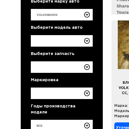
Выберите марку авто
Shara
Toura
Vent
Выберите модель авто
Выберите запчасть
Маркировка
БЛ
VOLK
CC,
Марка:
Годы производства
Модель
модели
Маркир
ВСЕ
Уточн