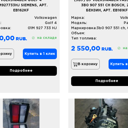
VOLKSWAGEN GOLF 4
(ЭБУ) БУ VOLKSWAGEN PAS
M927733HJ SIEMENS, АРТ.
3B0 907 551 CH BOSCH, 
EB162KF
БЕНЗИН, АРТ. EB161KF
Volkswagen
Марка:
Vol
:
Golf 4
Модель:
Pa
овка:
01M 927 733 HJ
Маркировка:
Объем:
0,00
на складе
Тип топлива:
2 550,00
на
орзину
Купить в 1 клик
В корзину
Купить в
Подробнее
Подробнее