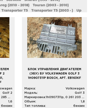
reg (2010 - 2018)
Touran (2003 - 2010)
Transporter T5
Transporter T5 (2003 - )
Up
ТЕЛЕМ
БЛОК УПРАВЛЕНИЯ ДВИГАТЕЛЕМ
F 2
(ЭБУ) БУ VOLKSWAGEN GOLF 3
1,
1H0907311P BOSCH, АРТ. EB163KF
F
kswagen
Марка:
Volkswagen
Golf 2
Модель:
Golf 3
893 907 383 B, 0 285 007 061, 7.18167.62
Маркировка:
1h0907311p, 0 261 203 707/708
1,6
Объем:
1,8
бензин
Тип топлива:
бензин