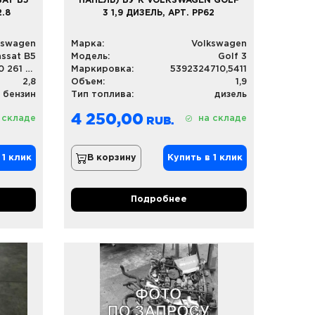
SAT B5
ПАНЕЛЬ) БУ К VOLKSWAGEN GOLF
2.8
3 1,9 ДИЗЕЛЬ, АРТ. PP62
kswagen
Марка:
Volkswagen
ssat B5
Модель:
Golf 3
3b0 907 551 ch, 0 261 207 469
Маркировка:
5392324710,5411
2,8
Объем:
1,9
бензин
Тип топлива:
дизель
4 250,00
 складе
на складе
 1 клик
В корзину
Купить в 1 клик
Подробнее