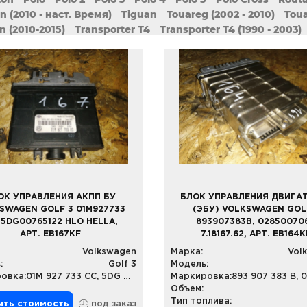
n (2010 - наст. Время)
Tiguan
Touareg (2002 - 2010)
Toua
n (2010-2015)
Transporter T4
Transporter T4 (1990 - 2003)
o
ОК УПРАВЛЕНИЯ АКПП БУ
БЛОК УПРАВЛЕНИЯ ДВИГА
SWAGEN GOLF 3 01M927733
(ЭБУ) VOLKSWAGEN GOL
 5DG00765122 HLO HELLA,
893907383B, 028500706
АРТ. EB167KF
7.18167.62, АРТ. EB164K
Volkswagen
Марка:
Vol
:
Golf 3
Модель:
овка:
01M 927 733 CC, 5DG 007 651-22 HLO
Маркировка:
Объем:
Тип топлива:
ить стоимость
под заказ