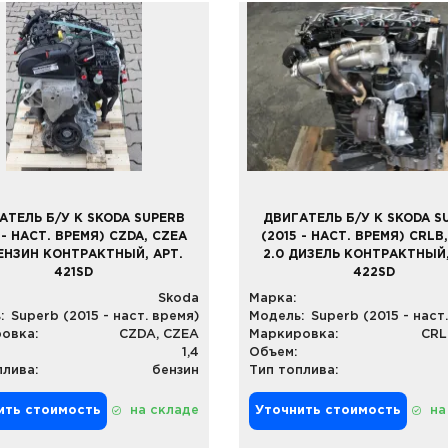
АТЕЛЬ Б/У К SKODA SUPERB
ДВИГАТЕЛЬ Б/У К SKODA S
 - НАСТ. ВРЕМЯ) CZDA, CZEA
(2015 - НАСТ. ВРЕМЯ) CRLB
БЕНЗИН КОНТРАКТНЫЙ, АРТ.
2.0 ДИЗЕЛЬ КОНТРАКТНЫЙ,
421SD
422SD
Skoda
Марка:
:
Superb (2015 - наст. время)
Модель:
Superb (2015 - наст
овка:
CZDA, CZEA
Маркировка:
CRL
1,4
Объем:
плива:
бензин
Тип топлива:
ить стоимость
на складе
Уточнить стоимость
на