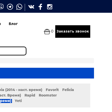
и
Блог
0
Заказать звонок
ia (2014 - наст. время)
Favorit
Felicia
наст. Время)
Rapid
Roomster
время)
Yeti