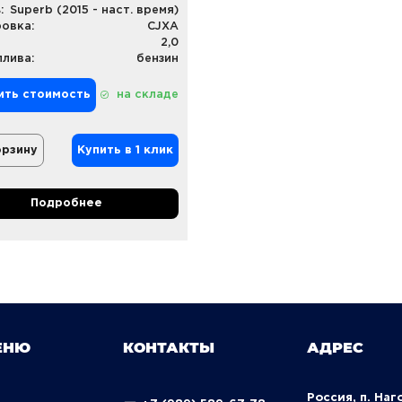
:
Superb (2015 - наст. время)
овка:
CJXA
2,0
плива:
бензин
ить стоимость
на складе
орзину
Купить в 1 клик
Подробнее
ЕНЮ
КОНТАКТЫ
АДРЕС
Россия, п. Наг