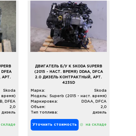
UPERB
ДВИГАТЕЛЬ Б/У К SKODA SUPERB
, DFEA
(2015 - НАСТ. ВРЕМЯ) DDAA, DFCA
 АРТ.
2.0 ДИЗЕЛЬ КОНТРАКТНЫЙ, АРТ.
423SD
Skoda
Марка:
Skoda
. время)
Модель:
Superb (2015 - наст. время)
B, DFEA
Маркировка:
DDAA, DFCA
2,0
Объем:
2,0
дизель
Тип топлива:
дизель
 складе
Уточнить стоимость
на складе