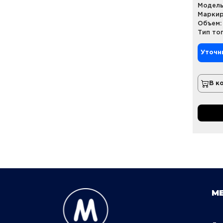
Модель
Маркир
Объем:
Тип то
Уточн
В к
М