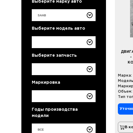
Выберите марку авто
Выберите модель авто
ДВИГА
Выберите запчасть
-
КО
Марка:
Модель
Маркировка
Маркир
Объем:
Тип то
Уточн
Годы производства
модели
В к
ВСЕ