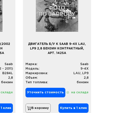
 (2002
ДВИГАТЕЛЬ Б/У К SAAB 9-4X LAU,
ИН
LP9 2,8 БЕНЗИН КОНТРАКТНЫЙ,
1SA
АРТ. 142SA
Saab
Марка:
Saab
 - 2011)
Модель:
9-4X
B284L
Маркировка:
LAU, LP9
2,8
Объем:
2,8
бензин
Тип топлива:
бензин
 складе
Уточнить стоимость
на складе
 1 клик
В корзину
Купить в 1 клик