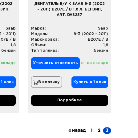
 (2002
ДВИГАТЕЛЬ Б/У К SAAB 9-3 (2002
НЗИН,
- 2011) B207E / B 1,8 Л. БЕНЗИН,
ART. DVS257
Saab
Марка:
Saab
 - 2011)
Модель:
9-3 (2002 - 2011)
07E / B
Маркировка:
B207E / B
1,8
Объем:
1,8
бензин
Тип топлива:
бензин
 складе
Уточнить стоимость
на складе
 1 клик
В корзину
Купить в 1 клик
Подробнее
« назад
1
2
3