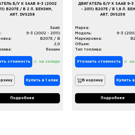
ТЕЛЬ Б/У К SAAB 9-3 (2002
ДВИГАТЕЛЬ Б/У К SAAB 9-3
011) B207E / B 2 Л. БЕНЗИН,
- 2011) B207E / B 1,8 Л. БЕ
ART. DVS258
ART. DVS259
Saab
Марка:
:
9-3 (2002 - 2011)
Модель:
9-3 (2002
овка:
B207E / B
Маркировка:
B2
2,0
Объем:
плива:
бензин
Тип топлива:
ить стоимость
на складе
Уточнить стоимость
на
орзину
Купить в 1 клик
В корзину
Купить в
Подробнее
Подробнее