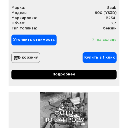
Марка:
Saab
Модель:
900 (YS3D)
Маркировка:
B234I
Объем:
2,3
Тип топлива:
бензин
Уточнить стоимость
на складе
В корзину
Купить в 1 клик
Подробнее