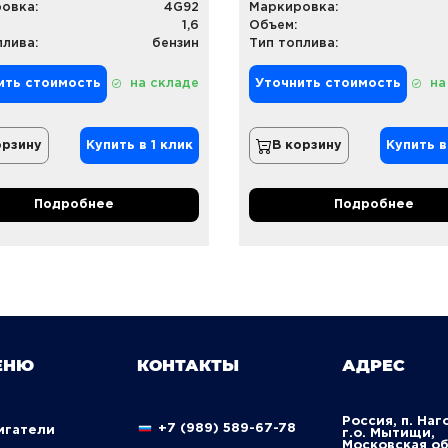
овка:
4G92
Маркировка:
1,6
Объем:
плива:
бензин
Тип топлива:
ить стоимость
на складе
Уточнить стоимость
на
орзину
Купить в 1 клик
В корзину
Купить в
Подробнее
Подробнее
ЕНЮ
КОНТАКТЫ
АДРЕС
Россия, п. Наг
+7 (989) 589-67-78
вигатели
г.о. Мытищи,
Московская о