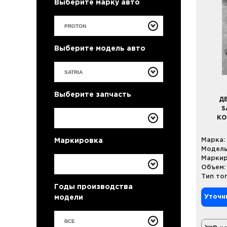
Выберите марку авто
Выберите модель авто
Выберите запчасть
Д
S
КО
Марка:
Маркировка
Модель
Маркир
Объем:
Тип то
Годы производства
Уточн
модели
ВСЕ