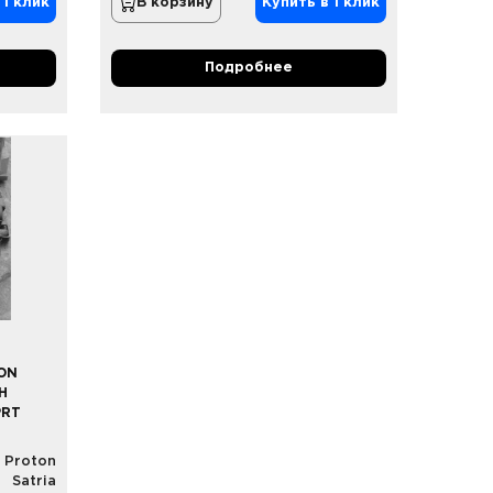
 1 клик
В корзину
Купить в 1 клик
Подробнее
ON
ИН
PRT
Proton
Satria