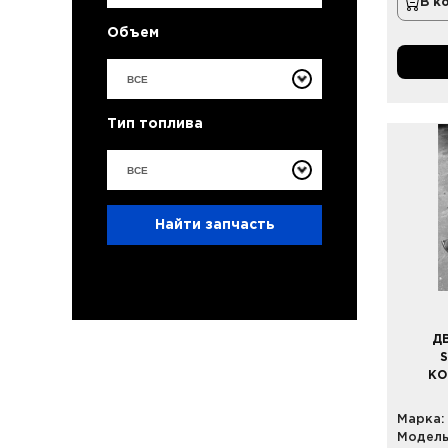
В к
Объем
ВСЕ
Тип топлива
ВСЕ
Найти запчасть
Д
S
КО
Марка:
Модель