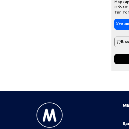
Маркир
Объем:
Тип то
Уточн
В к
М
Д