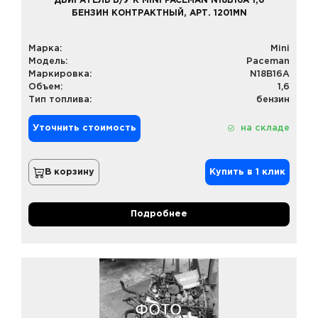
ДВИГАТЕЛЬ Б/У К MINI PACEMAN N18B16A 1,6
БЕНЗИН КОНТРАКТНЫЙ, АРТ. 1201MN
Марка:
Mini
Модель:
Paceman
Маркировка:
N18B16A
Объем:
1,6
Тип топлива:
бензин
Уточнить стоимость
на складе
В корзину
Купить в 1 клик
Подробнее