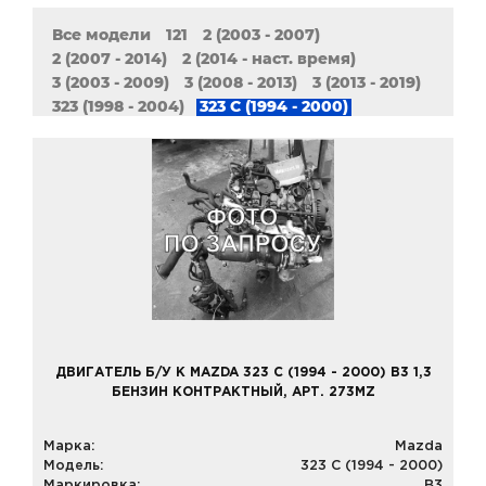
Все модели
121
2 (2003 - 2007)
2 (2007 - 2014)
2 (2014 - наст. время)
3 (2003 - 2009)
3 (2008 - 2013)
3 (2013 - 2019)
323 (1998 - 2004)
323 C (1994 - 2000)
323 F (1994 - 1998)
323 P (1996 - 1998)
323 S (1992 - 2003)
5 (2005 - 2010)
5 (2010 - наст. Время)
6 (2002 - 2008)
6 (2007 - 2012)
6 (2012 - наст. время)
626
929
CX-5
CX-7
CX-9
Demio
MPV
MX-3
MX-5
MX-6
Millenia (1994-2002) USA
Premacy
RX-7
RX-8
Tribute
Verisa
Xedos 6
Xedos 9
ДВИГАТЕЛЬ Б/У К MAZDA 323 C (1994 - 2000) B3 1,3
БЕНЗИН КОНТРАКТНЫЙ, АРТ. 273MZ
Марка:
Mazda
Модель:
323 C (1994 - 2000)
Маркировка:
B3