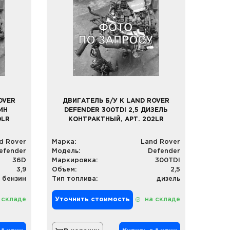
OVER
ДВИГАТЕЛЬ Б/У К LAND ROVER
ИН
DEFENDER 300TDI 2,5 ДИЗЕЛЬ
0LR
КОНТРАКТНЫЙ, АРТ. 202LR
d Rover
Марка:
Land Rover
efender
Модель:
Defender
36D
Маркировка:
300TDI
3,9
Объем:
2,5
бензин
Тип топлива:
дизель
 складе
Уточнить стоимость
на складе