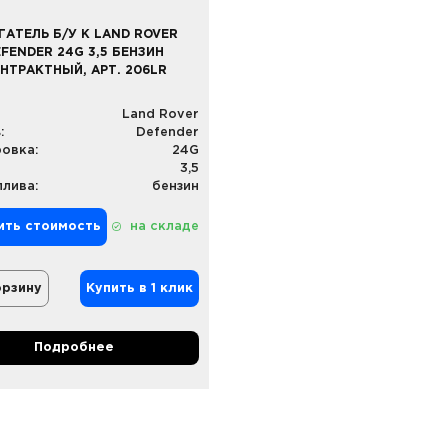
ГАТЕЛЬ Б/У К LAND ROVER
FENDER 24G 3,5 БЕНЗИН
НТРАКТНЫЙ, АРТ. 206LR
Land Rover
:
Defender
овка:
24G
3,5
плива:
бензин
ить стоимость
на складе
орзину
Купить в 1 клик
Подробнее