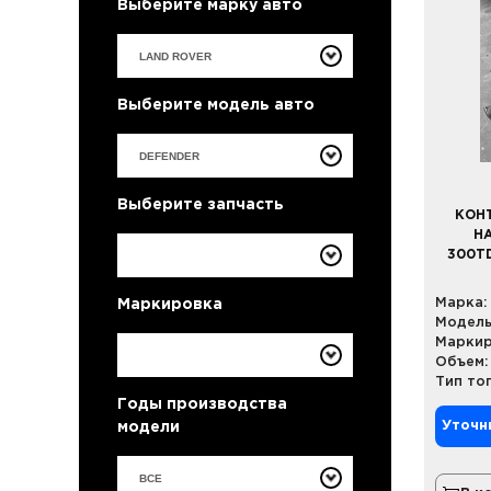
Выберите марку авто
Выберите модель авто
Выберите запчасть
КОН
Н
300TD
Марка:
Маркировка
Модель
Маркир
Объем:
Тип то
Годы производства
Уточн
модели
ВСЕ