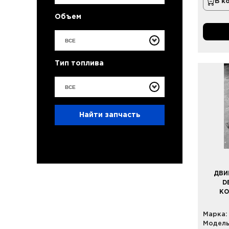
В к
Объем
ВСЕ
Тип топлива
ВСЕ
Найти запчасть
ДВИ
D
КО
Марка:
Модель