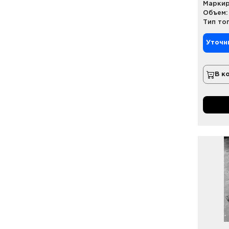
Маркир
Объем:
Тип то
Уточн
В к