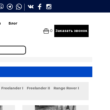
и
Блог
0
Заказать звонок
Freelander I
Freelander II
Range Rover I