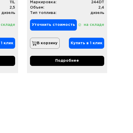
11L
Маркировка:
244DT
2,5
Объем:
2,4
дизель
Тип топлива:
дизель
 складе
Уточнить стоимость
на складе
 1 клик
В корзину
Купить в 1 клик
Подробнее