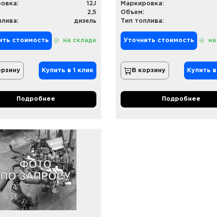
овка:
12J
Маркировка:
2,5
Объем:
плива:
дизель
Тип топлива:
ить стоимость
на складе
Уточнить стоимость
на
орзину
Купить в 1 клик
В корзину
Купить в
Подробнее
Подробнее