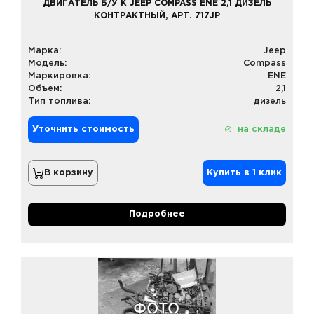
ДВИГАТЕЛЬ Б/У К JEEP COMPASS ENE 2,1 ДИЗЕЛЬ
КОНТРАКТНЫЙ, АРТ. 717JP
Марка:
Jeep
Модель:
Compass
Маркировка:
ENE
Объем:
2,1
Тип топлива:
дизель
Уточнить стоимость
на складе
В корзину
Купить в 1 клик
Подробнее