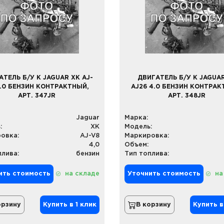
АТЕЛЬ Б/У К JAGUAR XK AJ-
ДВИГАТЕЛЬ Б/У К JAGUA
4.0 БЕНЗИН КОНТРАКТНЫЙ,
AJ26 4.0 БЕНЗИН КОНТРАК
АРТ. 347JR
АРТ. 348JR
Jaguar
Марка:
:
XK
Модель:
овка:
AJ-V8
Маркировка:
4,0
Объем:
плива:
бензин
Тип топлива:
ить стоимость
на складе
Уточнить стоимость
на
орзину
Купить в 1 клик
В корзину
Купить в