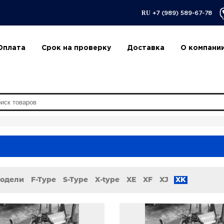
RU
+7 (989) 589-67-78
Оплата
Срок на проверку
Доставка
О компани
модели
F-Type
S-Type
X-type
XE
XF
XJ
XK