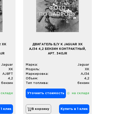
R XK
ДВИГАТЕЛЬ Б/У К JAGUAR XK
AJ34 4,2 БЕНЗИН КОНТРАКТНЫЙ,
9JR
АРТ. 340JR
Jaguar
Марка:
Jaguar
XK
Модель:
XK
AJ8FT
Маркировка:
AJ34
4,2
Объем:
4,2
бензин
Тип топлива:
бензин
 складе
Уточнить стоимость
на складе
 1 клик
В корзину
Купить в 1 клик