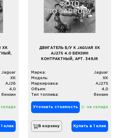
R XK
ДВИГАТЕЛЬ Б/У К JAGUAR XK
ТНЫЙ,
AJ27S 4.0 БЕНЗИН
КОНТРАКТНЫЙ, АРТ. 349JR
Jaguar
Марка:
Jaguar
XK
Модель:
XK
AJ26
Маркировка:
AJ27S
4,0
Объем:
4,0
бензин
Тип топлива:
бензин
 складе
Уточнить стоимость
на складе
 1 клик
В корзину
Купить в 1 клик