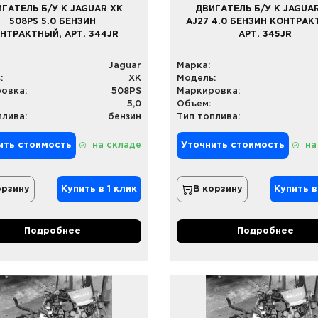
ГАТЕЛЬ Б/У К JAGUAR XK
ДВИГАТЕЛЬ Б/У К JAGUA
508PS 5.0 БЕНЗИН
AJ27 4.0 БЕНЗИН КОНТРАК
НТРАКТНЫЙ, АРТ. 344JR
АРТ. 345JR
Jaguar
Марка:
:
XK
Модель:
овка:
508PS
Маркировка:
5,0
Объем:
плива:
бензин
Тип топлива:
ить стоимость
на складе
Уточнить стоимость
на
орзину
Купить в 1 клик
В корзину
Купить в
Подробнее
Подробнее