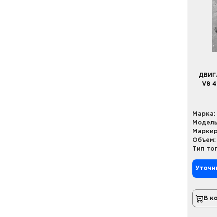
ДВИГ
V8 
Марка:
Модель
Маркир
Объем:
Тип то
Уточн
В к