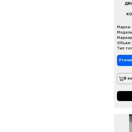
ДВИ
КО
Марка:
Модель
Маркир
Объем:
Тип то
Уточн
В к