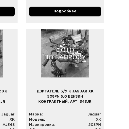
Подробнее
R XK
ДВИГАТЕЛЬ Б/У К JAGUAR XK
508PN 5.0 БЕНЗИН
2JR
КОНТРАКТНЫЙ, АРТ. 343JR
Jaguar
Марка:
Jaguar
XK
Модель:
XK
AJ34S
Маркировка:
508PN