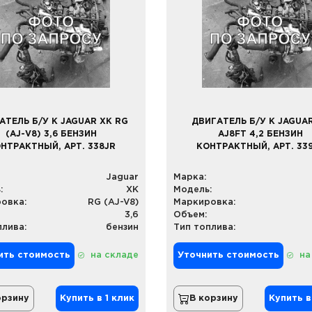
АТЕЛЬ Б/У К JAGUAR XK RG
ДВИГАТЕЛЬ Б/У К JAGUA
(AJ-V8) 3,6 БЕНЗИН
AJ8FT 4,2 БЕНЗИН
НТРАКТНЫЙ, АРТ. 338JR
КОНТРАКТНЫЙ, АРТ. 33
Jaguar
Марка:
:
XK
Модель:
овка:
RG (AJ-V8)
Маркировка:
3,6
Объем:
плива:
бензин
Тип топлива:
ить стоимость
на складе
Уточнить стоимость
на
орзину
Купить в 1 клик
В корзину
Купить в