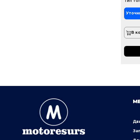
Тип то
Уточн
В к
М
Д
За