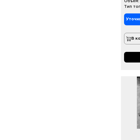
Объем:
Тип то
Уточн
В к