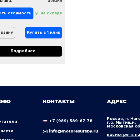
плива:
бензин
ить стоимость
на складе
орзину
Купить в 1 клик
Подробнее
ЕНЮ
КОНТАКТЫ
АДРЕС
Россия, п. Наг
+7 (989) 589-67-78
вигатели
г.о. Мытищи,
Московская о
info@motoresursby.ru
пчасти
посмотреть на