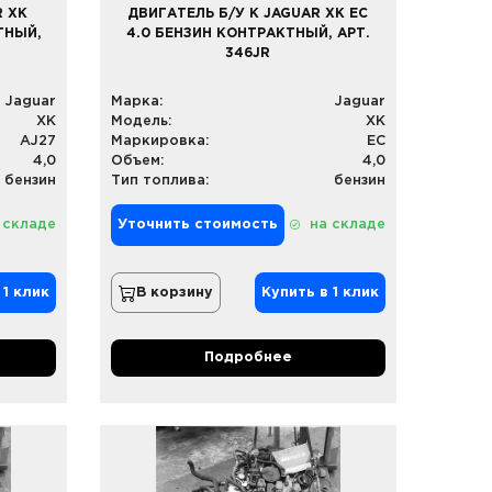
R XK
ДВИГАТЕЛЬ Б/У К JAGUAR XK EC
ТНЫЙ,
4.0 БЕНЗИН КОНТРАКТНЫЙ, АРТ.
346JR
Jaguar
Марка:
Jaguar
XK
Модель:
XK
AJ27
Маркировка:
EC
4,0
Объем:
4,0
бензин
Тип топлива:
бензин
 складе
Уточнить стоимость
на складе
 1 клик
В корзину
Купить в 1 клик
Подробнее