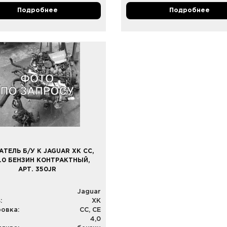
Подробнее
Подробнее
АТЕЛЬ Б/У К JAGUAR XK CC,
4.0 БЕНЗИН КОНТРАКТНЫЙ,
АРТ. 350JR
Jaguar
:
XK
овка:
CC, CE
4,0