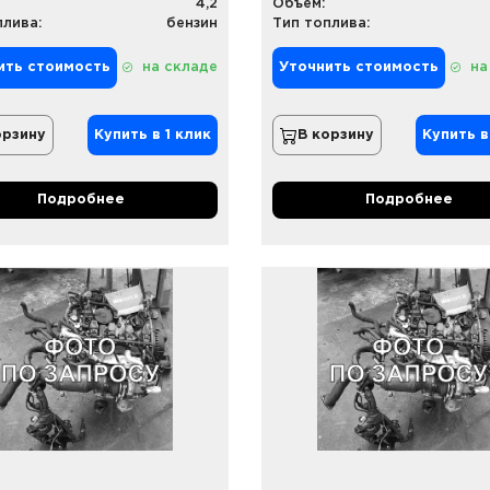
4,2
Объем:
плива:
бензин
Тип топлива:
ить стоимость
на складе
Уточнить стоимость
на
орзину
Купить в 1 клик
В корзину
Купить в
Подробнее
Подробнее