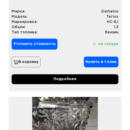
Марка:
Daihatsu
Модель:
Terios
Маркировка:
HC-EJ
Объем:
1,3
Тип топлива:
бензин
Уточнить стоимость
на складе
В корзину
Купить в 1 клик
Подробнее