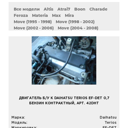
Все модели
Altis
Atrai7
Boon
Charade
Feroza
Materia
Max
Mira
Move (1995 - 1998)
Move (1998 - 2002)
Move (2002 - 2006)
Move (2004 - 2008)
Naked
Opti
Pyzar
Sirion
Storia
Tanto
Terios
YRV
ДВИГАТЕЛЬ Б/У К DAIHATSU TERIOS EF-DET 0,7
БЕНЗИН КОНТРАКТНЫЙ, АРТ. 42DHT
Марка:
Daihatsu
Модель:
Terios
Маркировка:
EF-DET