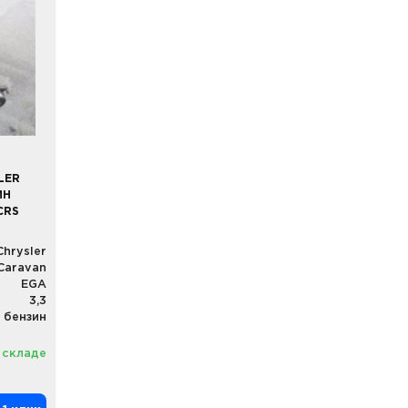
LER
ИН
CRS
Chrysler
Caravan
EGA
3,3
бензин
 складе