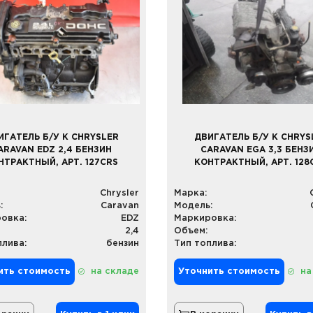
ИГАТЕЛЬ Б/У К CHRYSLER
ДВИГАТЕЛЬ Б/У К CHRYS
ARAVAN EDZ 2,4 БЕНЗИН
CARAVAN EGA 3,3 БЕНЗ
НТРАКТНЫЙ, АРТ. 127CRS
КОНТРАКТНЫЙ, АРТ. 128
Chrysler
Марка:
:
Caravan
Модель:
овка:
EDZ
Маркировка:
2,4
Объем:
плива:
бензин
Тип топлива:
ить стоимость
на складе
Уточнить стоимость
на