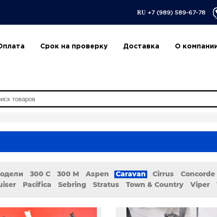
RU
+7 (989) 589-67-78
Оплата
Срок на проверку
Доставка
О компани
модели
300 C
300 M
Aspen
Caravan
Cirrus
Concorde
uiser
Pacifica
Sebring
Stratus
Town & Country
Viper