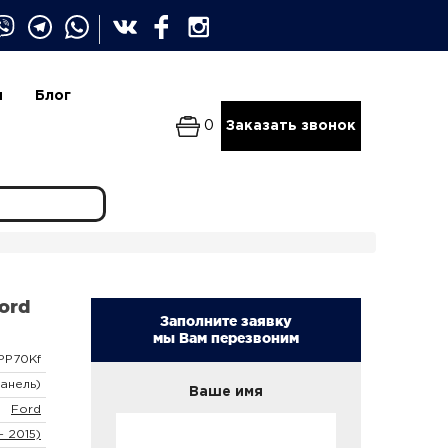
и
Блог
0
Заказать звонок
ord
Заполните заявку
мы Вам перезвоним
PP70Kf
анель)
Ваше имя
Ford
- 2015)