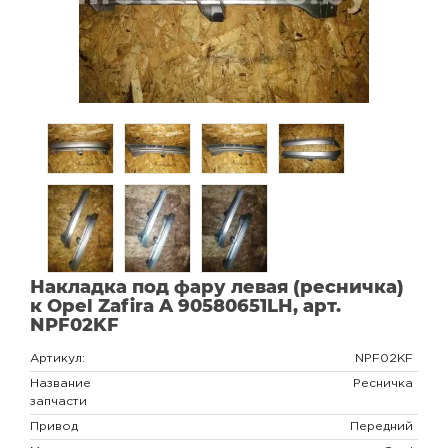
Накладка под фару левая (ресничка)
к Opel Zafira A 90580651LH, арт.
NPF02KF
Артикул:
NPF02KF
Название
Ресничка
запчасти
Привод
Передний