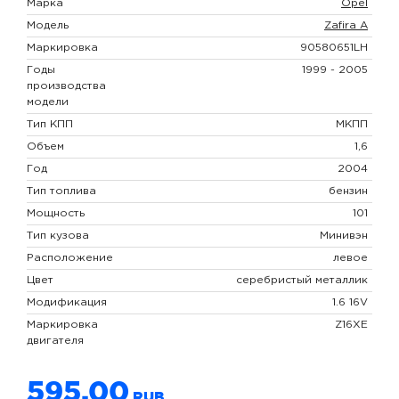
Марка
Opel
Модель
Zafira A
Маркировка
90580651LH
Годы
1999 - 2005
производства
модели
Тип КПП
МКПП
Объем
1,6
Год
2004
Тип топлива
бензин
Мощность
101
Тип кузова
Минивэн
Расположение
левое
Цвет
серебристый металлик
Модификация
1.6 16V
Маркировка
Z16XE
двигателя
595,00