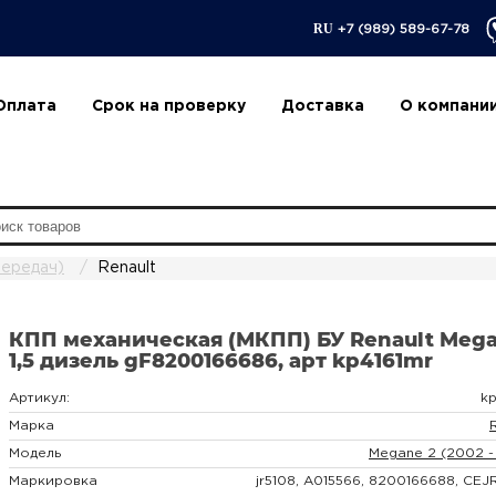
RU
+7 (989) 589-67-78
Оплата
Срок на проверку
Доставка
О компани
ередач)
Renault
КПП механическая (МКПП) БУ Renault Meg
1,5 дизель gF8200166686, арт kp4161mr
Артикул:
kp
Марка
Модель
Megane 2 (2002 -
Маркировка
jr5108, A015566, 8200166688, CE