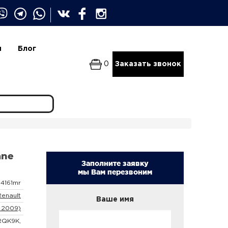
и
Блог
0
Заказать звонок
ane
Заполните заявку
мы Вам перезвоним
4161mr
Renault
Ваше имя
 2009)
JRQK9K,