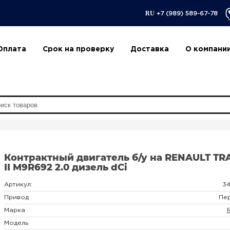
RU
+7 (989) 589-67-78
Оплата
Срок на проверку
Доставка
О компани
Контрактный двигатель б/у на RENAULT TR
II M9R692 2.0 дизель dCi
Артикул:
3
Привод
Пе
Марка
Модель