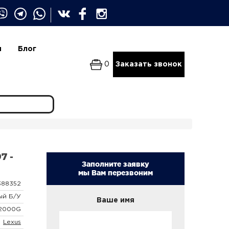
и
Блог
0
Заказать звонок
7 -
Заполните заявку
мы Вам перезвоним
388352
ый Б/У
Ваше имя
22000G
Lexus