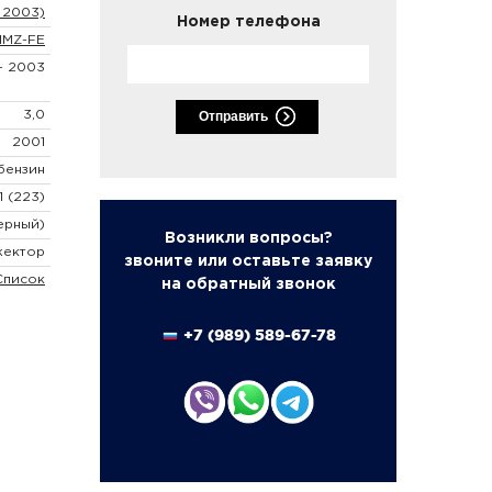
- 2003)
Номер телефона
1MZ-FE
 - 2003
3,0
Отправить
2001
бензин
1 (223)
ерный)
Возникли вопросы?
жектор
звоните или оставьте заявку
Список
на обратный звонок
+7 (989) 589-67-78