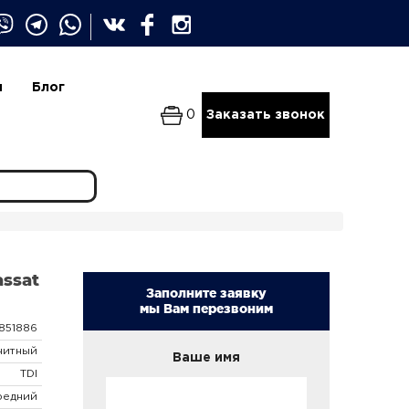
и
Блог
0
Заказать звонок
ssat
Заполните заявку
мы Вам перезвоним
851886
нитный
Ваше имя
TDI
редний