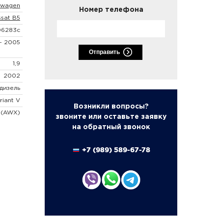
swagen
Номер телефона
ssat B5
06283c
- 2005
Отправить
1,9
2002
дизель
riant V
Возникли вопросы?
 (AWX)
звоните или оставьте заявку
на обратный звонок
+7 (989) 589-67-78