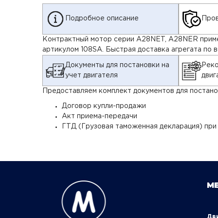
Подробное описание
Пров
Контрактный мотор серии A28NET, A28NER применя
артикулом 108SA. Быстрая доставка агрегата по 
Документы для постановки на
Реко
учет двигателя
двиг
Предоставляем комплект документов для постанов
Договор купли-продажи
Акт приема-передачи
ГТД (Грузовая таможенная декларация) при
М
Д