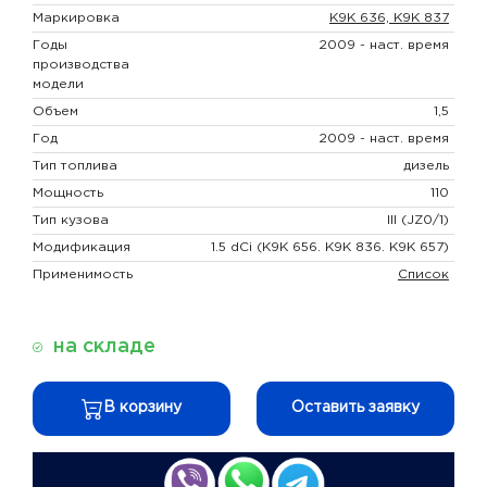
Маркировка
K9K 636, K9K 837
Годы
2009 - наст. время
производства
модели
Объем
1,5
Год
2009 - наст. время
Тип топлива
дизель
Мощность
110
Тип кузова
III (JZ0/1)
Модификация
1.5 dCi (K9K 656. K9K 836. K9K 657)
Применимость
Список
на складе
В корзину
Оставить заявку