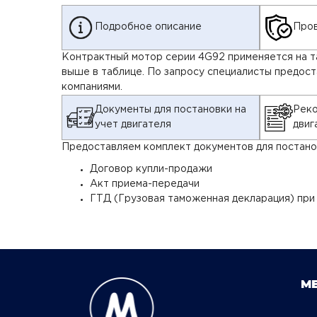
Подробное описание
Пров
Контрактный мотор серии 4G92 применяется на так
выше в таблице. По запросу специалисты предос
компаниями.
Документы для постановки на
Реко
учет двигателя
двиг
Предоставляем комплект документов для постанов
Договор купли-продажи
Акт приема-передачи
ГТД (Грузовая таможенная декларация) при
М