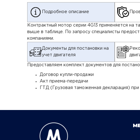
Подробное описание
Пров
Контрактный мотор серии 4G13 применяется на так
выше в таблице. По запросу специалисты предос
компаниями.
Документы для постановки на
Реко
учет двигателя
двиг
Предоставляем комплект документов для постанов
Договор купли-продажи
Акт приема-передачи
ГТД (Грузовая таможенная декларация) при
М