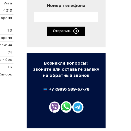
Wira
Номер телефона
4G13
. время
1,3
Отправить
. время
бензин
74
хэтчбек
Возникли вопросы?
1.3
звоните или оставьте заявку
Список
на обратный звонок
+7 (989) 589-67-78