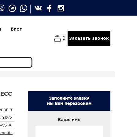
и
Блог
0
Заказать звонок
 ECC
Заполните заявку
мы Вам перезвоним
410PLT
ый Б/У
Ваше имя
редний
ymouth