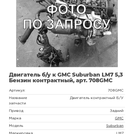
Двигатель б/у к GMC Suburban LM7 5,3
Бензин контрактный, арт. 708GMC
Артикул:
708GMC
Название
Двигатель контрактный Б/У
запчасти
Привод
Задний
Марка
GMC
Модель
Suburban
Маркировка
LM7