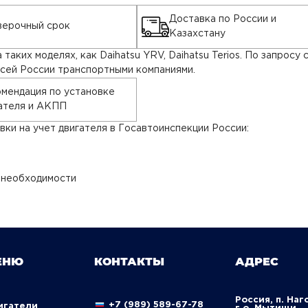
Доставка по России и
ерочный срок
Казахстану
таких моделях, как Daihatsu YRV, Daihatsu Terios. По запрос
всей России транспортными компаниями.
мендация по установке
ателя и АКПП
ки на учет двигателя в Госавтоинспекции России:
 необходимости
ЕНЮ
КОНТАКТЫ
АДРЕС
Россия, п. Наг
+7 (989) 589-67-78
вигатели