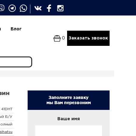
и
Блог
0
Заказать звонок
нзин
Заполните заявку
мы Вам перезвоним
41DHT
ый Б/У
Ваше имя
Полный
aihatsu