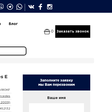
и
Блог
0
Заказать звонок
s E
Заполните заявку
мы Вам перезвоним
b180KF
rcedes
Ваше имя
 2009)
5452132