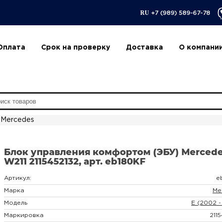
RU
+7 (989) 589-67-78
Оплата
Срок на проверку
Доставка
О компани
Mercedes
Блок управления комфортом (ЭБУ) Mercede
W211 2115452132, арт. eb180KF
Артикул:
e
Марка
Me
Модель
E (2002 -
Маркировка
211