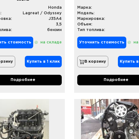
Honda
Марка:
:
Lagreat / Odyssey
Модель:
овка:
J35A4
Маркировка:
3,5
Объем:
плива:
бензин
Тип топлива:
ить стоимость
на складе
Уточнить стоимость
на
орзину
Купить в 1 клик
В корзину
Купить в
Подробнее
Подробнее