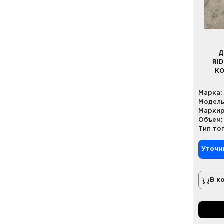
Д
RID
КО
Марка:
Модель
Маркир
Объем:
Тип то
Уточн
В к