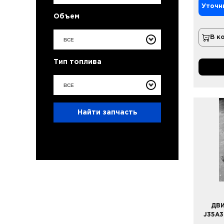
Уточн
Объем
В к
ВСЕ
Тип топлива
ВСЕ
Найти запчасть
ДВИ
J35A3