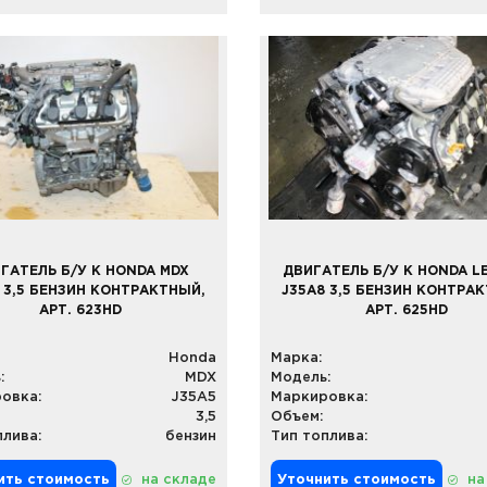
ГАТЕЛЬ Б/У К HONDA MDX
ДВИГАТЕЛЬ Б/У К HONDA L
 3,5 БЕНЗИН КОНТРАКТНЫЙ,
J35A8 3,5 БЕНЗИН КОНТРА
АРТ. 623HD
АРТ. 625HD
Honda
Марка:
:
MDX
Модель:
овка:
J35A5
Маркировка:
3,5
Объем:
плива:
бензин
Тип топлива:
ить стоимость
на складе
Уточнить стоимость
на