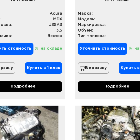
Acura
Марка:
:
MDX
Модель:
овка:
J35A3
Маркировка:
3,5
Объем:
плива:
бензин
Тип топлива:
ить стоимость
на складе
Уточнить стоимость
на
орзину
Купить в 1 клик
В корзину
Купить в
Подробнее
Подробнее