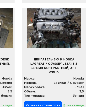
EGEND
ДВИГАТЕЛЬ Б/У К HONDA
КТНЫЙ,
LAGREAT / ODYSSEY J35A1 3,5
БЕНЗИН КОНТРАКТНЫЙ, АРТ.
631HD
Honda
Марка:
Honda
Legend
Модель:
Lagreat / Odyssey
J35A8
Маркировка:
J35A1
3,5
Объем:
3,5
бензин
Тип топлива:
бензин
 складе
Уточнить стоимость
на складе