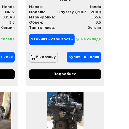
Honda
Марка:
Honda
MR-V
Модель:
Odyssey (2003 - 2010)
J35A9
Маркировка:
J35A
3,5
Объем:
3,5
бензин
Тип топлива:
бензин
 складе
Уточнить стоимость
на складе
 1 клик
В корзину
Купить в 1 клик
Подробнее