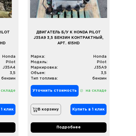
PILOT
ДВИГАТЕЛЬ Б/У К HONDA PILOT
J35A9 3,5 БЕНЗИН КОНТРАКТНЫЙ,
4HD
АРТ. 615HD
Honda
Марка:
Honda
Pilot
Модель:
Pilot
J35A4
Маркировка:
J35A9
3,5
Объем:
3,5
бензин
Тип топлива:
бензин
 складе
Уточнить стоимость
на складе
 1 клик
В корзину
Купить в 1 клик
Подробнее