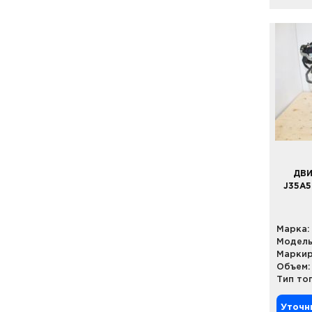
ДВИ
J35A5
Марка:
Модель
Маркир
Объем:
Тип то
Уточн