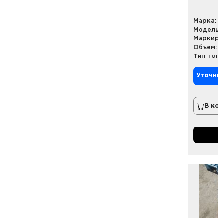
Марка:
Модель
Маркир
Объем:
Тип то
Уточн
В к