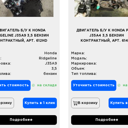
ВИГАТЕЛЬ Б/У К HONDA
ДВИГАТЕЛЬ Б/У К HONDA 
GELINE J35A9 3,5 БЕНЗИН
J35A4 3,5 БЕНЗИН
НТРАКТНЫЙ, АРТ. 612HD
КОНТРАКТНЫЙ, АРТ. 61
Honda
Марка:
:
Ridgeline
Модель:
овка:
J35A9
Маркировка:
3,5
Объем:
плива:
бензин
Тип топлива:
ить стоимость
на складе
Уточнить стоимость
на
орзину
Купить в 1 клик
В корзину
Купить в
Подробнее
Подробнее