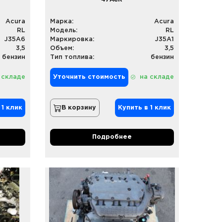
Acura
Марка:
Acura
RL
Модель:
RL
J35A6
Маркировка:
J35A1
3,5
Объем:
3,5
бензин
Тип топлива:
бензин
 складе
Уточнить стоимость
на складе
 1 клик
В корзину
Купить в 1 клик
Подробнее