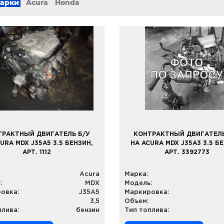
марки
Acura
Honda
ТРАКТНЫЙ ДВИГАТЕЛЬ Б/У
КОНТРАКТНЫЙ ДВИГАТЕЛЬ
URA MDX J35A5 3.5 БЕНЗИН,
НА ACURA MDX J35A3 3.5 Б
АРТ. 1112
АРТ. 3392773
Acura
Марка:
:
MDX
Модель:
овка:
J35A5
Маркировка:
3,5
Объем:
плива:
бензин
Тип топлива: