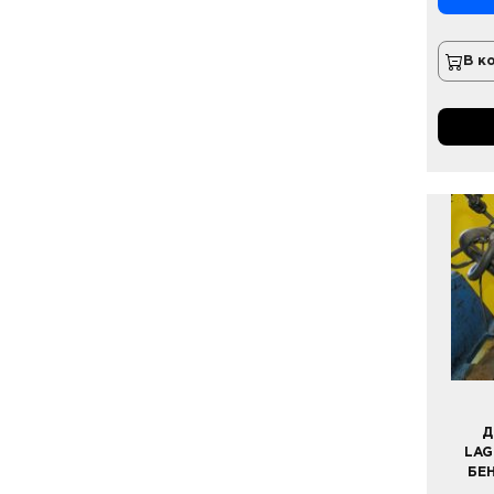
В к
Д
LAG
БЕ