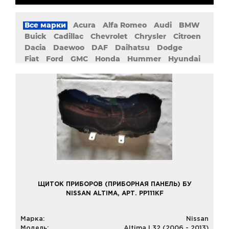
Все марки
Acura
Alfa Romeo
Audi
BMW
Buick
Cadillac
Chevrolet
Chrysler
Citroen
Dacia
Daewoo
DAF
Daihatsu
Dodge
Fiat
Ford
GMC
Honda
Hummer
Hyundai
Infiniti
Isuzu
IVECO
Jaguar
Jeep
Kia
Lancia
Land Rover
Lexus
Mazda
Mercedes
MG
Mini
Mitsubishi
Nissan
Opel
Peugeot
Plymouth
Pontiac
Porsche
Proton
Renault
Rolls-Royce
Rover
Saab
Seat
Skoda
Smart
SsangYong
Subaru
Suzuki
Toyota
Volkswagen
Volvo
MAN
SCANIA
Changan
Geely
ЩИТОК ПРИБОРОВ (ПРИБОРНАЯ ПАНЕЛЬ) БУ
NISSAN ALTIMA, АРТ. PP111KF
Марка:
Nissan
Модель:
Altima L32 (2006 - 2013)